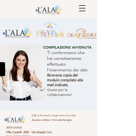
COMPILAZIONE AVVENUTA
Ti confermiamo che
hai correttamente
effettuato
l'inserimento dei dati.
Riceverai copia del
modulo compilato alla
mail indicata.
Grazie per la
collaborazione!
L'ALA Società Cooperativa Sociale
Accanto ai Minori. Vicini alle Famiglie.
SEDE LEGALE:
Villa Castelli (BR) - Via Mazzini Snc