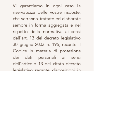
Vi garantiamo in ogni caso la 
riservatezza delle vostre risposte, 
che verranno trattate ed elaborate 
sempre in forma aggregata e nel 
rispetto della normativa ai sensi 
dell’art. 13 del decreto legislativo 
30 giugno 2003 n. 196, recante il 
Codice in materia di protezione 
dei dati personali ai sensi 
dell’articolo 13 del citato decreto 
legislativo recante disposizioni in 
materia di protezione dei dati 
personali.
Avanti
L'ALA Società Cooperativa Sociale
Accanto ai Minori. Vicini alle Famiglie.
SEDE LEGALE: